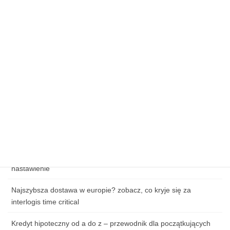
Regularny przegląd techniczny – jak dbać o komin w domu
jednorodzinnym?
Sezonowe promocje: jak upolować tanie przesyłki świąteczne
na kurierhub.pl?
Kluczowe elementy skutecznej strategii e-commerce
Wpływ cen paliw na koszty logistyki w e-commerce
Zagrożenia cybernetyczne w handlu online – jak chronić dane
klientów?
Jak przygotować się do pierwszej lekcji tańca: ubiór, obuwie i
nastawienie
Najszybsza dostawa w europie? zobacz, co kryje się za
interlogis time critical
Kredyt hipoteczny od a do z – przewodnik dla początkujących