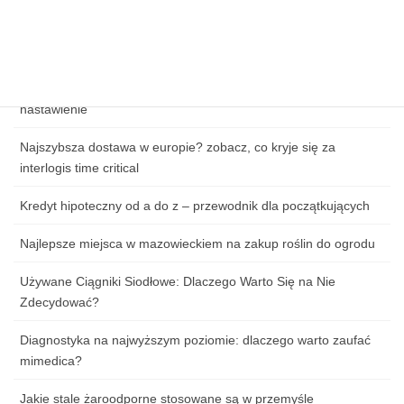
Zagrożenia cybernetyczne w handlu online – jak chronić dane
klientów?
Jak przygotować się do pierwszej lekcji tańca: ubiór, obuwie i
nastawienie
Najszybsza dostawa w europie? zobacz, co kryje się za
interlogis time critical
Kredyt hipoteczny od a do z – przewodnik dla początkujących
Najlepsze miejsca w mazowieckiem na zakup roślin do ogrodu
Używane Ciągniki Siodłowe: Dlaczego Warto Się na Nie
Zdecydować?
Diagnostyka na najwyższym poziomie: dlaczego warto zaufać
mimedica?
Jakie stale żaroodporne stosowane są w przemyśle