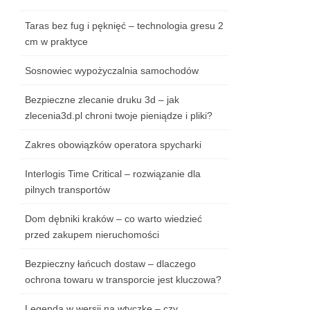
Taras bez fug i pęknięć – technologia gresu 2
cm w praktyce
Sosnowiec wypożyczalnia samochodów
Bezpieczne zlecanie druku 3d – jak
zlecenia3d.pl chroni twoje pieniądze i pliki?
Zakres obowiązków operatora spycharki
Interlogis Time Critical – rozwiązanie dla
pilnych transportów
Dom dębniki kraków – co warto wiedzieć
przed zakupem nieruchomości
Bezpieczny łańcuch dostaw – dlaczego
ochrona towaru w transporcie jest kluczowa?
Legenda w wersji na wtyczkę – czy