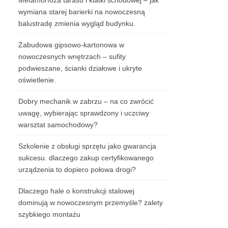
Metamorfoza tarasu i klatki schodowej – jak
wymiana starej barierki na nowoczesną
balustradę zmienia wygląd budynku.
Zabudowa gipsowo-kartonowa w
nowoczesnych wnętrzach – sufity
podwieszane, ścianki działowe i ukryte
oświetlenie.
Dobry mechanik w zabrzu – na co zwrócić
uwagę, wybierając sprawdzony i uczciwy
warsztat samochodowy?
Szkolenie z obsługi sprzętu jako gwarancja
sukcesu. dlaczego zakup certyfikowanego
urządzenia to dopiero połowa drogi?
Dlaczego hale o konstrukcji stalowej
dominują w nowoczesnym przemyśle? zalety
szybkiego montażu