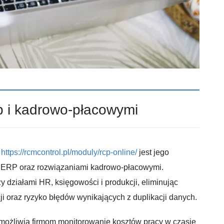
p i kadrowo-płacowymi
L
https://rcmcontrol.pl/moduly/rcp-online/
jest jego
i ERP oraz rozwiązaniami kadrowo-płacowymi.
działami HR, księgowości i produkcji, eliminując
 oraz ryzyko błędów wynikających z duplikacji danych.
umożliwia firmom monitorowanie kosztów pracy w czasie