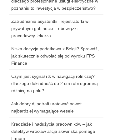
dlaczego profesjonalne usługi elektryczne w
poznaniu to inwestycja w bezpieczeństwo?
Zatrudnianie asystentki i rejestratorki w
prywatnym gabinecie – obowiązki
pracodawcy-lekarza
Niska decyzja podatkowa z Belgii? Sprawdź,
jak skutecznie odwołać się od wyroku FPS
Finance
Czym jest sygnał rtk w nawigacji rolniczej?
dlaczego dokładność do 2 cm robi ogromną
różnicę na polu?
Jak dobry dj potrafi uratować nawet
najbardziej wymagające wesele
Kradzieże i nadużycia pracowników – jak
detektyw wrocław alicja słowińska pomaga
firmom