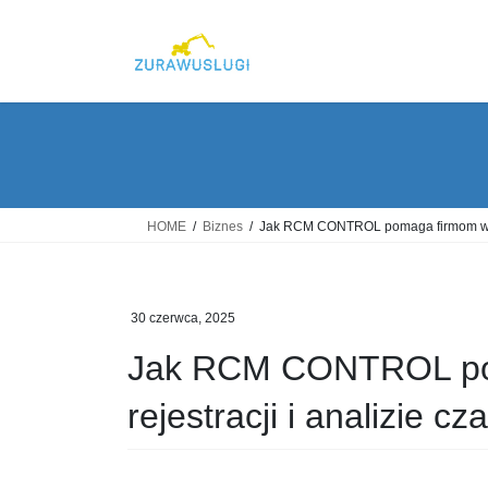
Skip
Skip
to
to
the
the
content
Navigation
HOME
Biznes
Jak RCM CONTROL pomaga firmom w dok
30 czerwca, 2025
Jak RCM CONTROL pom
rejestracji i analizie c