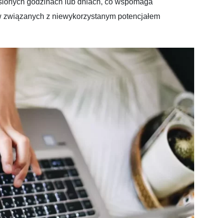
ślonych godzinach lub dniach, co wspomaga
ów związanych z niewykorzystanym potencjałem