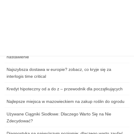
Kluczowe elementy skutecznej strategii e-commerce
Wpływ cen paliw na koszty logistyki w e-commerce
Zagrożenia cybernetyczne w handlu online – jak chronić dane
klientów?
Jak przygotować się do pierwszej lekcji tańca: ubiór, obuwie i
nastawienie
Najszybsza dostawa w europie? zobacz, co kryje się za
interlogis time critical
Kredyt hipoteczny od a do z – przewodnik dla początkujących
Najlepsze miejsca w mazowieckiem na zakup roślin do ogrodu
Używane Ciągniki Siodłowe: Dlaczego Warto Się na Nie
Zdecydować?
Diagnostyka na najwyższym poziomie: dlaczego warto zaufać