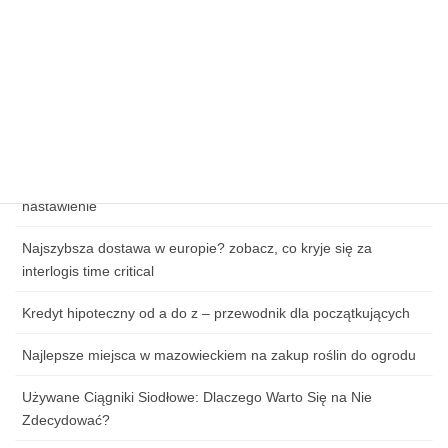
Kluczowe elementy skutecznej strategii e-commerce
Wpływ cen paliw na koszty logistyki w e-commerce
Zagrożenia cybernetyczne w handlu online – jak chronić dane
klientów?
Jak przygotować się do pierwszej lekcji tańca: ubiór, obuwie i
nastawienie
Najszybsza dostawa w europie? zobacz, co kryje się za
interlogis time critical
Kredyt hipoteczny od a do z – przewodnik dla początkujących
Najlepsze miejsca w mazowieckiem na zakup roślin do ogrodu
Używane Ciągniki Siodłowe: Dlaczego Warto Się na Nie
Zdecydować?