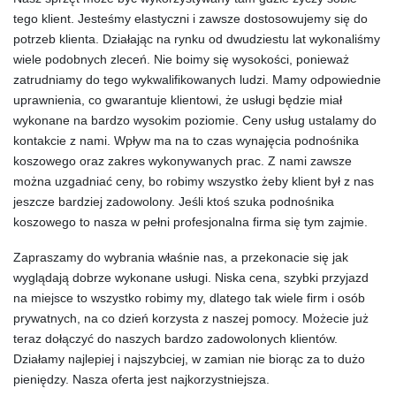
tego klient. Jesteśmy elastyczni i zawsze dostosowujemy się do
potrzeb klienta. Działając na rynku od dwudziestu lat wykonaliśmy
wiele podobnych zleceń. Nie boimy się wysokości, ponieważ
zatrudniamy do tego wykwalifikowanych ludzi. Mamy odpowiednie
uprawnienia, co gwarantuje klientowi, że usługi będzie miał
wykonane na bardzo wysokim poziomie. Ceny usług ustalamy do
kontakcie z nami. Wpływ ma na to czas wynajęcia podnośnika
koszowego oraz zakres wykonywanych prac. Z nami zawsze
można uzgadniać ceny, bo robimy wszystko żeby klient był z nas
jeszcze bardziej zadowolony. Jeśli ktoś szuka podnośnika
koszowego to nasza w pełni profesjonalna firma się tym zajmie.
Zapraszamy do wybrania właśnie nas, a przekonacie się jak
wyglądają dobrze wykonane usługi. Niska cena, szybki przyjazd
na miejsce to wszystko robimy my, dlatego tak wiele firm i osób
prywatnych, na co dzień korzysta z naszej pomocy. Możecie już
teraz dołączyć do naszych bardzo zadowolonych klientów.
Działamy najlepiej i najszybciej, w zamian nie biorąc za to dużo
pieniędzy. Nasza oferta jest najkorzystniejsza.