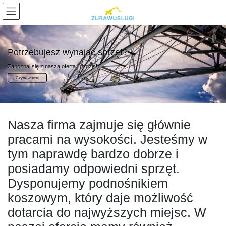
Skip
Skip
to
to
the
the
content
Navigation
Potrzebujesz wynająć sprzęt?
Zapoznaj się z naszą oferta już dziś!
Czytaj więcej
Nasza firma zajmuje się głównie
pracami na wysokości. Jesteśmy w
tym naprawdę bardzo dobrze i
posiadamy odpowiedni sprzęt.
Dysponujemy podnośnikiem
koszowym, który daje możliwość
dotarcia do najwyższych miejsc. W