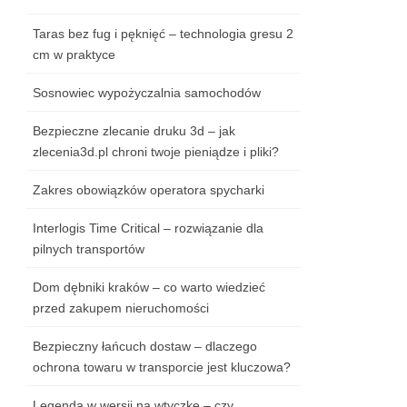
Taras bez fug i pęknięć – technologia gresu 2
cm w praktyce
Sosnowiec wypożyczalnia samochodów
Bezpieczne zlecanie druku 3d – jak
zlecenia3d.pl chroni twoje pieniądze i pliki?
Zakres obowiązków operatora spycharki
Interlogis Time Critical – rozwiązanie dla
pilnych transportów
Dom dębniki kraków – co warto wiedzieć
przed zakupem nieruchomości
Bezpieczny łańcuch dostaw – dlaczego
ochrona towaru w transporcie jest kluczowa?
Legenda w wersji na wtyczkę – czy