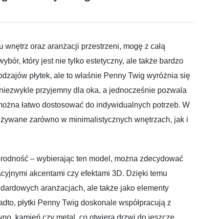
wnętrz oraz aranżacji przestrzeni, mogę z całą
ybór, który jest nie tylko estetyczny, ale także bardzo
rodzajów płytek, ale to właśnie Penny Twig wyróżnia się
st niezwykle przyjemny dla oka, a jednocześnie pozwala
można łatwo dostosować do indywidualnych potrzeb. W
żywane zarówno w minimalistycznych wnętrzach, jak i
norodność – wybierając ten model, można zdecydować
racyjnymi akcentami czy efektami 3D. Dzięki temu
ndardowych aranżacjach, ale także jako elementy
adto, płytki Penny Twig doskonale współpracują z
no, kamień czy metal, co otwiera drzwi do jeszcze