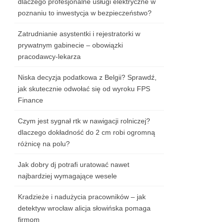
dlaczego profesjonalne usługi elektryczne w
poznaniu to inwestycja w bezpieczeństwo?
Zatrudnianie asystentki i rejestratorki w
prywatnym gabinecie – obowiązki
pracodawcy-lekarza
Niska decyzja podatkowa z Belgii? Sprawdź,
jak skutecznie odwołać się od wyroku FPS
Finance
Czym jest sygnał rtk w nawigacji rolniczej?
dlaczego dokładność do 2 cm robi ogromną
różnicę na polu?
Jak dobry dj potrafi uratować nawet
najbardziej wymagające wesele
Kradzieże i nadużycia pracowników – jak
detektyw wrocław alicja słowińska pomaga
firmom