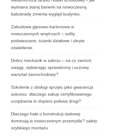
Metamorfoza tarasu i klatki schodowej – jak
wymiana starej barierki na nowoczesną
balustradę zmienia wygląd budynku.
Zabudowa gipsowo-kartonowa w
nowoczesnych wnętrzach – sufity
podwieszane, ścianki działowe i ukryte
oświetlenie.
Dobry mechanik w zabrzu – na co zwrócić
uwagę, wybierając sprawdzony i uczciwy
warsztat samochodowy?
Szkolenie z obsługi sprzętu jako gwarancja
sukcesu. dlaczego zakup certyfikowanego
urządzenia to dopiero połowa drogi?
Dlaczego hale o konstrukcji stalowej
dominują w nowoczesnym przemyśle? zalety
szybkiego montażu