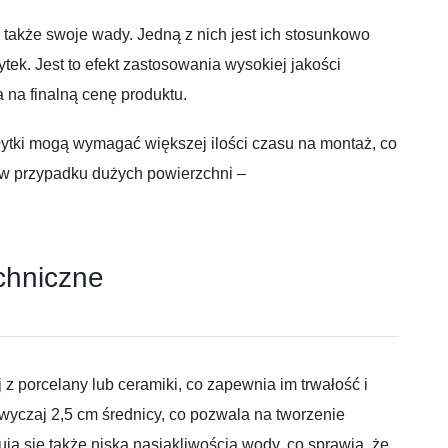
 także swoje wady. Jedną z nich jest ich stosunkowo
ek. Jest to efekt zastosowania wysokiej jakości
 na finalną cenę produktu.
łytki mogą wymagać większej ilości czasu na montaż, co
e w przypadku dużych powierzchni –
chniczne
z porcelany lub ceramiki, co zapewnia im trwałość i
wyczaj 2,5 cm średnicy, co pozwala na tworzenie
ją się także niską nasiąkliwością wody, co sprawia, że