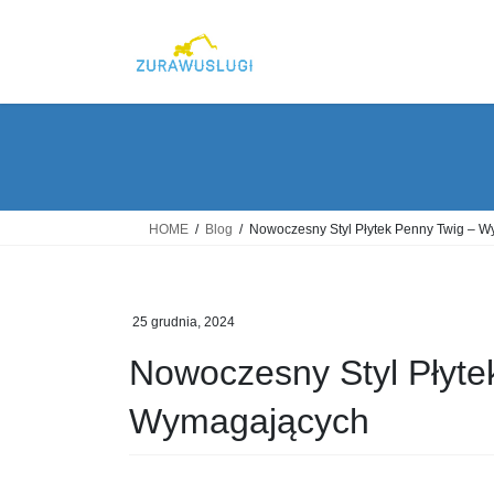
Skip
Skip
to
to
the
the
content
Navigation
HOME
Blog
Nowoczesny Styl Płytek Penny Twig – 
25 grudnia, 2024
Nowoczesny Styl Płyte
Wymagających