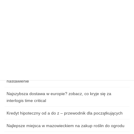
Sezonowe promocje: jak upolować tanie przesyłki świąteczne
na kurierhub.pl?
Kluczowe elementy skutecznej strategii e-commerce
Wpływ cen paliw na koszty logistyki w e-commerce
Zagrożenia cybernetyczne w handlu online – jak chronić dane
klientów?
Jak przygotować się do pierwszej lekcji tańca: ubiór, obuwie i
nastawienie
Najszybsza dostawa w europie? zobacz, co kryje się za
interlogis time critical
Kredyt hipoteczny od a do z – przewodnik dla początkujących
Najlepsze miejsca w mazowieckiem na zakup roślin do ogrodu