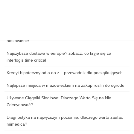
Wpływ cen paliw na koszty logistyki w e-commerce
Zagrożenia cybernetyczne w handlu online – jak chronić dane
klientów?
Jak przygotować się do pierwszej lekcji tańca: ubiór, obuwie i
nastawienie
Najszybsza dostawa w europie? zobacz, co kryje się za
interlogis time critical
Kredyt hipoteczny od a do z – przewodnik dla początkujących
Najlepsze miejsca w mazowieckiem na zakup roślin do ogrodu
Używane Ciągniki Siodłowe: Dlaczego Warto Się na Nie
Zdecydować?
Diagnostyka na najwyższym poziomie: dlaczego warto zaufać
mimedica?