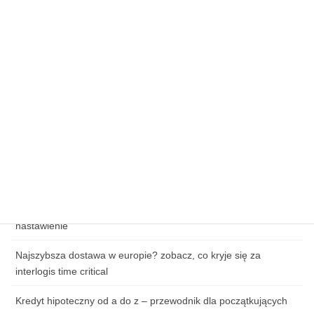
Regularny przegląd techniczny – jak dbać o komin w domu
jednorodzinnym?
Sezonowe promocje: jak upolować tanie przesyłki świąteczne
na kurierhub.pl?
Kluczowe elementy skutecznej strategii e-commerce
Wpływ cen paliw na koszty logistyki w e-commerce
Zagrożenia cybernetyczne w handlu online – jak chronić dane
klientów?
Jak przygotować się do pierwszej lekcji tańca: ubiór, obuwie i
nastawienie
Najszybsza dostawa w europie? zobacz, co kryje się za
interlogis time critical
Kredyt hipoteczny od a do z – przewodnik dla początkujących