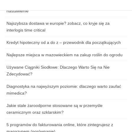
Jak przygotować się do pierwszej lekcji tańca: ubiór, obuwie i
nastawienie
Najszybsza dostawa w europie? zobacz, co kryje się za
interlogis time critical
Kredyt hipoteczny od a do z – przewodnik dla początkujących
Najlepsze miejsca w mazowieckiem na zakup roślin do ogrodu
Używane Ciągniki Siodłowe: Dlaczego Warto Się na Nie
Zdecydować?
Diagnostyka na najwyższym poziomie: dlaczego warto zaufać
mimedica?
Jakie stale żaroodporne stosowane są w przemyśle
ceramicznym oraz szklarskim?
5 programów do fakturowania online, które zintegrujesz z
magazynem (porównanie)