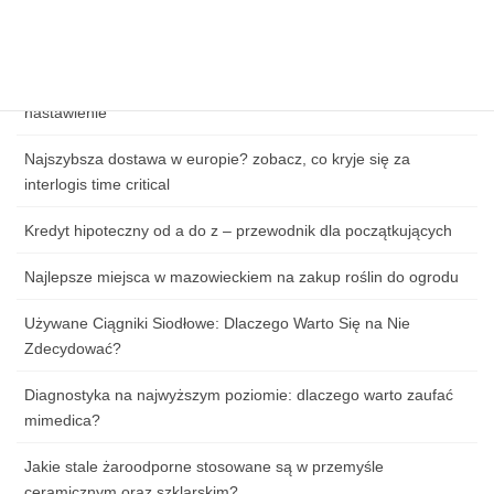
Zagrożenia cybernetyczne w handlu online – jak chronić dane
klientów?
Jak przygotować się do pierwszej lekcji tańca: ubiór, obuwie i
nastawienie
Najszybsza dostawa w europie? zobacz, co kryje się za
interlogis time critical
Kredyt hipoteczny od a do z – przewodnik dla początkujących
Najlepsze miejsca w mazowieckiem na zakup roślin do ogrodu
Używane Ciągniki Siodłowe: Dlaczego Warto Się na Nie
Zdecydować?
Diagnostyka na najwyższym poziomie: dlaczego warto zaufać
mimedica?
Jakie stale żaroodporne stosowane są w przemyśle
ceramicznym oraz szklarskim?