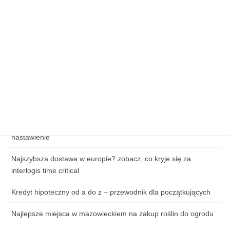
Sezonowe promocje: jak upolować tanie przesyłki świąteczne
na kurierhub.pl?
Kluczowe elementy skutecznej strategii e-commerce
Wpływ cen paliw na koszty logistyki w e-commerce
Zagrożenia cybernetyczne w handlu online – jak chronić dane
klientów?
Jak przygotować się do pierwszej lekcji tańca: ubiór, obuwie i
nastawienie
Najszybsza dostawa w europie? zobacz, co kryje się za
interlogis time critical
Kredyt hipoteczny od a do z – przewodnik dla początkujących
Najlepsze miejsca w mazowieckiem na zakup roślin do ogrodu