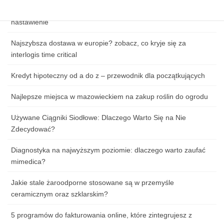
Jak przygotować się do pierwszej lekcji tańca: ubiór, obuwie i
nastawienie
Najszybsza dostawa w europie? zobacz, co kryje się za
interlogis time critical
Kredyt hipoteczny od a do z – przewodnik dla początkujących
Najlepsze miejsca w mazowieckiem na zakup roślin do ogrodu
Używane Ciągniki Siodłowe: Dlaczego Warto Się na Nie
Zdecydować?
Diagnostyka na najwyższym poziomie: dlaczego warto zaufać
mimedica?
Jakie stale żaroodporne stosowane są w przemyśle
ceramicznym oraz szklarskim?
5 programów do fakturowania online, które zintegrujesz z