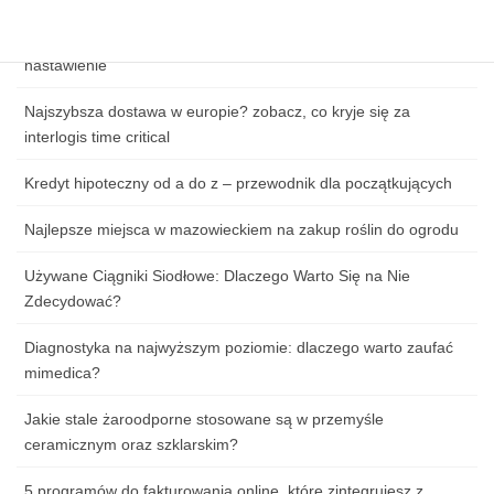
Jak przygotować się do pierwszej lekcji tańca: ubiór, obuwie i
nastawienie
Najszybsza dostawa w europie? zobacz, co kryje się za
interlogis time critical
Kredyt hipoteczny od a do z – przewodnik dla początkujących
Najlepsze miejsca w mazowieckiem na zakup roślin do ogrodu
Używane Ciągniki Siodłowe: Dlaczego Warto Się na Nie
Zdecydować?
Diagnostyka na najwyższym poziomie: dlaczego warto zaufać
mimedica?
Jakie stale żaroodporne stosowane są w przemyśle
ceramicznym oraz szklarskim?
5 programów do fakturowania online, które zintegrujesz z