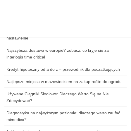
Zagrożenia cybernetyczne w handlu online – jak chronić dane
klientów?
Jak przygotować się do pierwszej lekcji tańca: ubiór, obuwie i
nastawienie
Najszybsza dostawa w europie? zobacz, co kryje się za
interlogis time critical
Kredyt hipoteczny od a do z – przewodnik dla początkujących
Najlepsze miejsca w mazowieckiem na zakup roślin do ogrodu
Używane Ciągniki Siodłowe: Dlaczego Warto Się na Nie
Zdecydować?
Diagnostyka na najwyższym poziomie: dlaczego warto zaufać
mimedica?